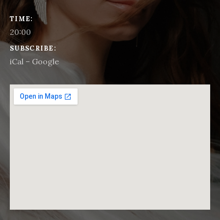
GIG DETAILS
TIME
20:00
SUBSCRIBE
iCal
Google